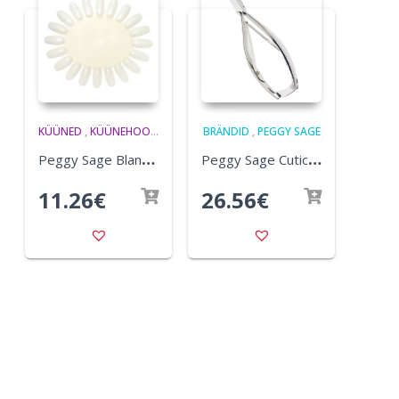
KÜÜNED
,
KÜÜNEHOOLDUS
BRÄNDID
,
PEGGY SAGE
P
eggy Sage Blank Nail Lacquer Palette x10
P
eggy Sage Cuticle Nipper
11.26
€
26.56
€