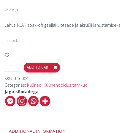
25.78
€
/l
Lahus I-LAK soak-off geellaki, otsade ja akrüüli lahustamiseks.
In stock
ADD TO CART
SKU:
146004
Categories:
Küüned
,
Küünehooldus tarvikud
Jaga sõpradega
ADDITIONAL INFORMATION