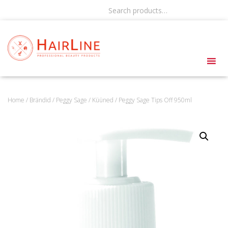
Search products…
Home
/
Brändid
/
Peggy Sage
/
Küüned
/ Peggy Sage Tips Off 950ml