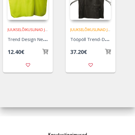
JUUKSELÕIKUSLINAD JA VÄRVIPÕLLED
,
TREND-DESIGN
JUUKSELÕIKUSLINAD JA VÄRVIPÕLLED
T
rend Design Neon lõikuslina – kollane
T
ööpöll Trend-Desing style dress
12.40
€
37.20
€
Kasutustingimused