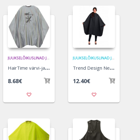
JUUKSELÕIKUSLINAD JA VÄRVIPÕLLED
,
TREND-DESIGN
JUUKSELÕIKUSLINAD JA VÄRVIPÕLLED
H
airTime värvi-ja juukselõikuslina, hõbe
T
rend Design Neon lõikuslina – must
8.68
€
12.40
€