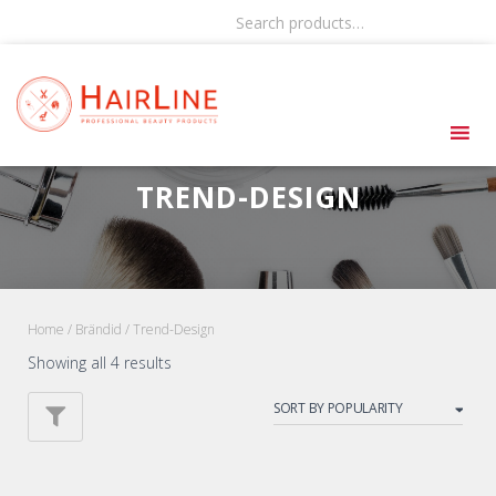
Search products…
TREND-DESIGN
Home
/
Brändid
/ Trend-Design
Showing all 4 results