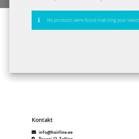
No products were found matching your select
Kontakt
info@hairline.ee
Roseni 12, Tallinn