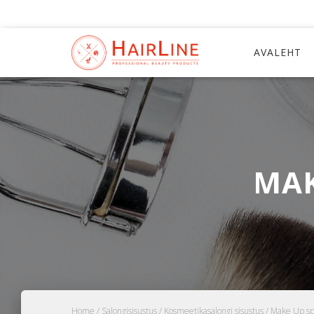
AVALEHT
MAK
Home
/
Salongisisustus
/
Kosmeetikasalongi sisustus
/ Make Up sp