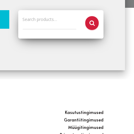
Search products…
Kasutustingimused
Garantiitingimused
Müügitingimused