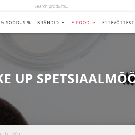
Search products…
% SOODUS %
BRÄNDID
E-POOD
ETTEVÕTTEST
E UP SPETSIAALMÖ
etsiaalmööbel