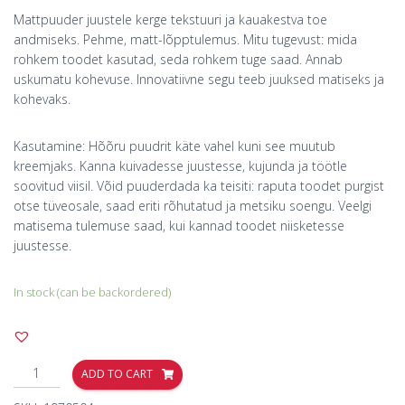
Mattpuuder juustele kerge tekstuuri ja kauakestva toe
andmiseks. Pehme, matt-lõpptulemus. Mitu tugevust: mida
rohkem toodet kasutad, seda rohkem tuge saad. Annab
uskumatu kohevuse. Innovatiivne segu teeb juuksed matiseks ja
kohevaks.
Kasutamine: Hõõru puudrit käte vahel kuni see muutub
kreemjaks. Kanna kuivadesse juustesse, kujunda ja töötle
soovitud viisil. Võid puuderdada ka teisiti: raputa toodet purgist
otse tüveosale, saad eriti rõhutatud ja metsiku soengu. Veelgi
matisema tulemuse saad, kui kannad toodet niisketesse
juustesse.
In stock (can be backordered)
ADD TO CART