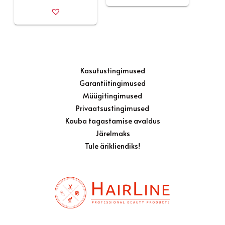
Kasutustingimused
Garantiitingimused
Müügitingimused
Privaatsustingimused
Kauba tagastamise avaldus
Järelmaks
Tule ärikliendiks!