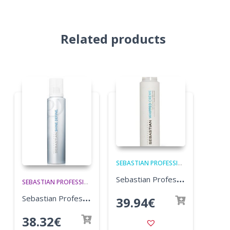
Related products
SEBASTIAN PROFESSIONAL
,
VIIMISTL
S
ebastian Professional Whipped Creme 150ml
SEBASTIAN PROFESSIONAL
,
VIIMISTLUSVAHENDID
S
ebastian Professional Shine Define Hairspray 200ml
39.94
€
38.32
€