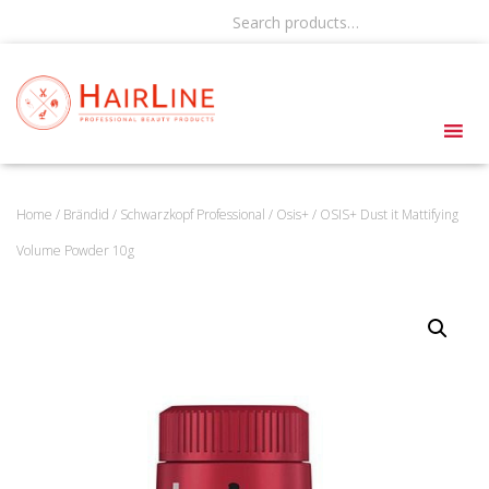
Search products…
Home
/
Brändid
/
Schwarzkopf Professional
/
Osis+
/ OSIS+ Dust it Mattifying
Volume Powder 10g