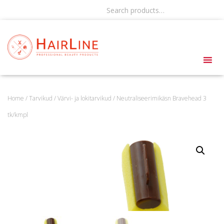
Search products…
Home
/
Tarvikud
/
Värvi- ja lokitarvikud
/ Neutraliseerimikäsn Bravehead 3
tk/kmpl