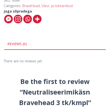
SKU:
9384
Categories:
BraveHead
,
Värvi- ja lokitarvikud
Jaga sõpradega
REVIEWS (0)
There are no reviews yet.
Be the first to review
“Neutraliseerimikäsn
Bravehead 3 tk/kmpl”