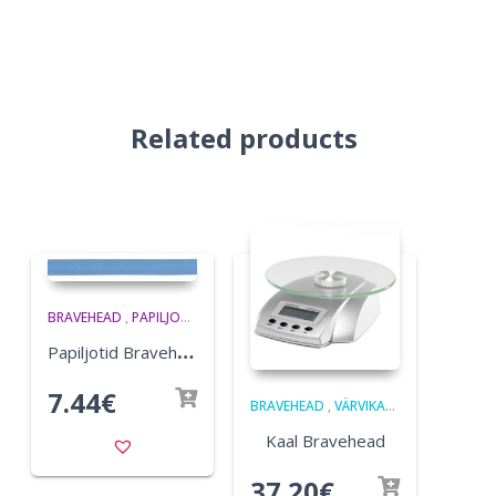
Related products
BRAVEHEAD
,
PAPILJOTID
P
apiljotid Bravehead 14 mm, sinine
7.44
€
BRAVEHEAD
,
VÄRVIKAALUD
Kaal Bravehead
37.20
€