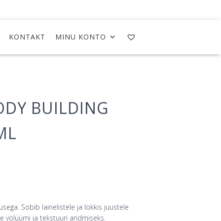
KONTAKT
MINU KONTO
ODY BUILDING
ML
ga. Sobib lainelistele ja lokkis juustele
e volüümi ja tekstuuri andmiseks.