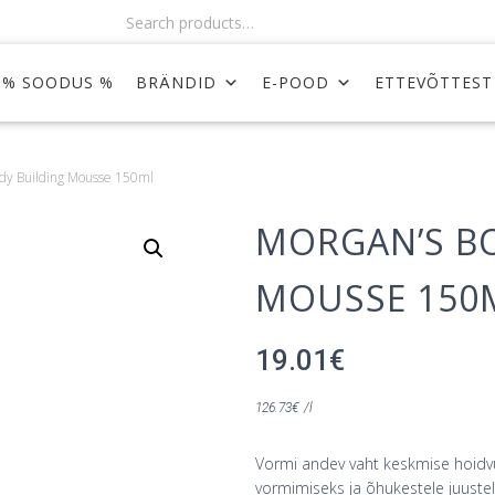
Search products…
% SOODUS %
BRÄNDID
E-POOD
ETTEVÕTTEST
ody Building Mousse 150ml
MORGAN’S B
MOUSSE 150
19.01
€
126.73
€
/l
Vormi andev vaht keskmise hoidvuse
vormimiseks ja õhukestele juustel