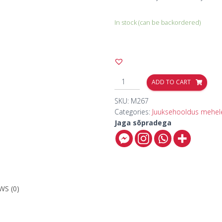
In stock (can be backordered)
ADD TO CART
SKU:
M267
Categories:
Juuksehooldus mehel
Jaga sõpradega
WS (0)