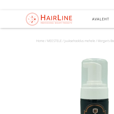
AVALEHT
Home
/
MEESTELE
/
Juuksehooldus mehele
/ Morgan’s B