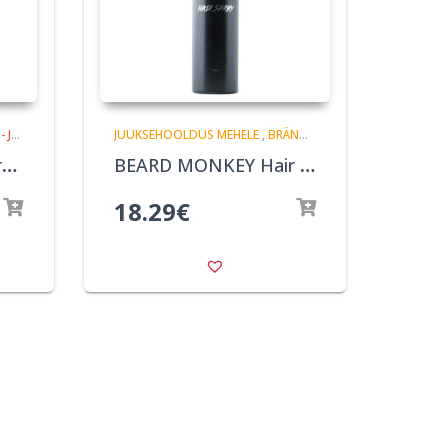
S MEHELE
JUUKSEHOOLDUS MEHELE
,
BRÄNDID
BEARD MONKEY Hair&Body Wash Lemongrass Rain 250 ml
BEARD MONKEY Hair Spray 300 ml
18.29
€