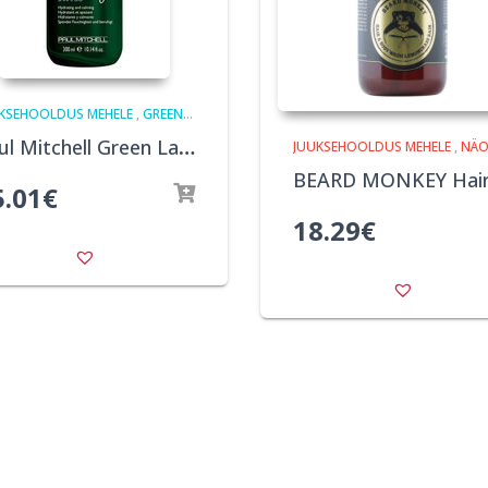
KSEHOOLDUS MEHELE
,
GREEN TEA TREE
Paul Mitchell Green Lavender Mint Moisturizing Shampoo 300ml
JUUKSEHOOLDUS MEHELE
,
NÄO- JA KEHAHOOLDU
5.01
€
18.29
€