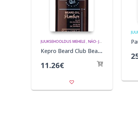
JUU
JUUKSEHOOLDUS MEHELE
,
NÄO- JA KEHAHOOLDUS MEHELE
Kepro Beard Club Beard Oil Ambra 50ml
2
11.26
€