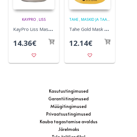
KAYPRO
,
LISS
TAHE
,
MASKID JA TAASTAVAD VAHENDID
K
ayPro Liss Mask 500ml
T
ahe Gold Mask 300ml
14.36
€
12.14
€
Kasutustingimused
Garantiitingimused
Müügitingimused
Privaatsustingimused
Kauba tagastamise avaldus
Järelmaks
Tule ärikliendiks!