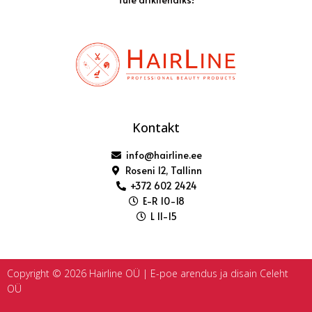
Kontakt
info@hairline.ee
Roseni 12, Tallinn
+372 602 2424
E-R 10-18
L 11-15
Copyright © 2026 Hairline OÜ | E-poe arendus ja disain
Celeht
OÜ