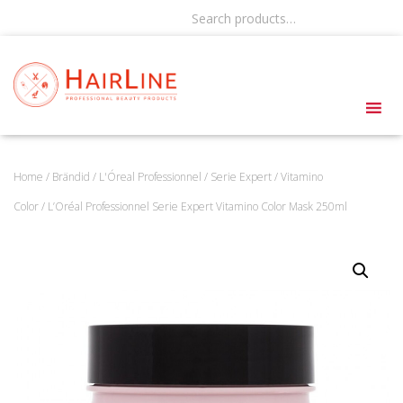
Search products…
Home
/
Brändid
/
L'Óreal Professionnel
/
Serie Expert
/
Vitamino
Color
/ L’Oréal Professionnel Serie Expert Vitamino Color Mask 250ml