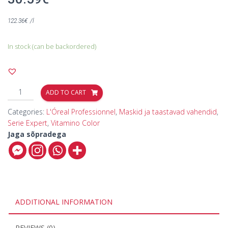
122.36
€
/l
In stock (can be backordered)
ADD TO CART
Categories:
L'Óreal Professionnel
,
Maskid ja taastavad vahendid
,
Serie Expert
,
Vitamino Color
Jaga sõpradega
ADDITIONAL INFORMATION
REVIEWS (0)