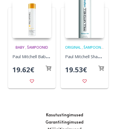
BABY
,
ŠAMPOONID
ORIGINAL
,
ŠAMPOONID
P
aul Mitchell Baby Don’t Cry Shampoo 300ml
P
aul Mitchell Shampoo One 300ml
19.62
€
19.53
€
Kasutustingimused
Garantiitingimused