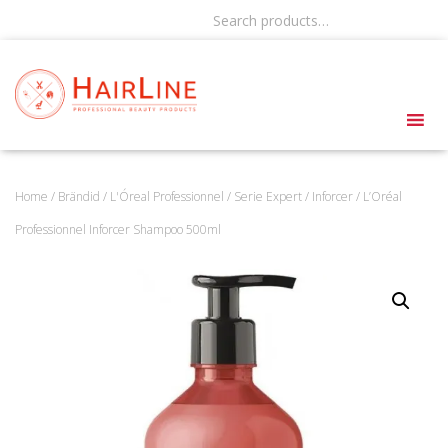
Search products…
Home
/
Brändid
/
L'Óreal Professionnel
/
Serie Expert
/
Inforcer
/ L’Oréal
Professionnel Inforcer Shampoo 500ml