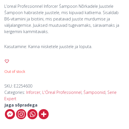
L’oreal Professionnel Inforcer Šampoon Nõrkadele Juustele
Šampoon habrastele juustele, mis kipuvad katkema. Sisaldab
B6-vitamiini ja biotiini, mis peatavad juuste murdumise ja
väljalangemise. Juuksed muutuvad tugevamaks, säravamaks ja
kergemini kammitavaks.
Kasutamine: Kanna niisketele juustele ja loputa.
Out of stock
SKU:
E2254600
Categories:
Inforcer
,
L'Óreal Professionnel
,
Šampoonid
,
Serie
Expert
Jaga sõpradega