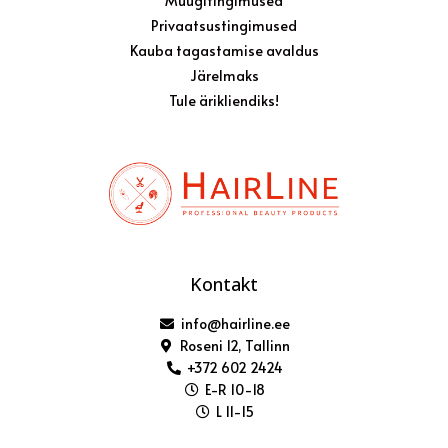
Müügitingimused
Privaatsustingimused
Kauba tagastamise avaldus
Järelmaks
Tule ärikliendiks!
Kontakt
info@hairline.ee
Roseni 12, Tallinn
+372 602 2424
E-R 10-18
L 11-15