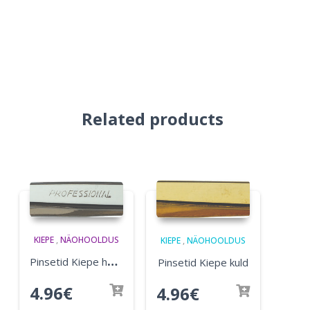
Related products
KIEPE
,
NÄOHOOLDUS
KIEPE
,
NÄOHOOLDUS
P
insetid Kiepe hõbe
Pinsetid Kiepe kuld
4.96
€
4.96
€