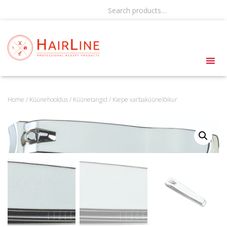
Search products…
Home
/
Küünehooldus
/
Küünetangid
/ Kiepe varbaküünelõikur