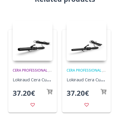
CERA PROFESSIONAL
,
ELEKTRILISED ILUTARVIKUD
CERA PROFESSIONAL
,
ELEKTRILISED I
L
okiraud Cera Curly 38 mm
L
okiraud Cera Curly 25 mm
37.20
€
37.20
€