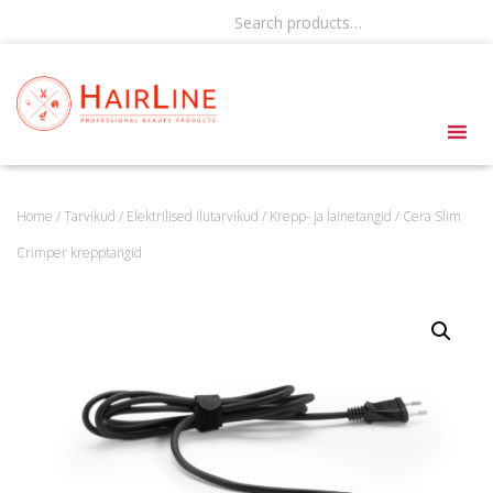
Search products…
Home
/
Tarvikud
/
Elektrilised ilutarvikud
/
Krepp- ja lainetangid
/ Cera Slim
Crimper krepptangid