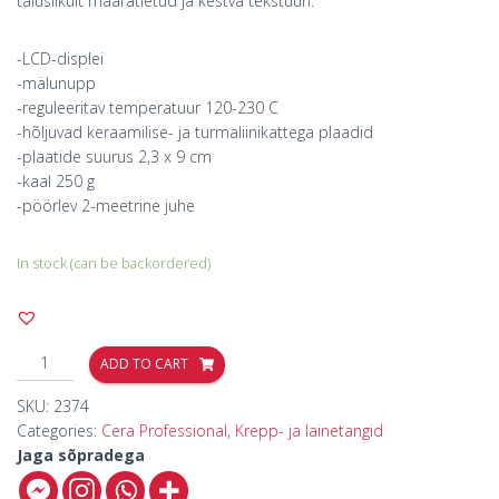
täiuslikult määratletud ja kestva tekstuuri.
-LCD-displei
-mälunupp
-reguleeritav temperatuur 120-230 C
-hõljuvad keraamilise- ja turmaliinikattega plaadid
-plaatide suurus 2,3 x 9 cm
-kaal 250 g
-pöörlev 2-meetrine juhe
In stock (can be backordered)
ADD TO CART
SKU:
2374
Categories:
Cera Professional
,
Krepp- ja lainetangid
Jaga sõpradega