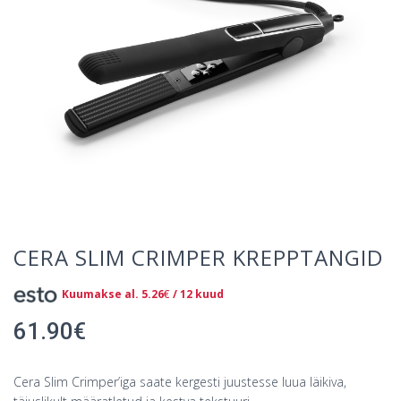
CERA SLIM CRIMPER KREPPTANGID
Kuumakse al.
5.26
€
/ 12 kuud
61.90
€
Cera Slim Crimper’iga saate kergesti juustesse luua läikiva,